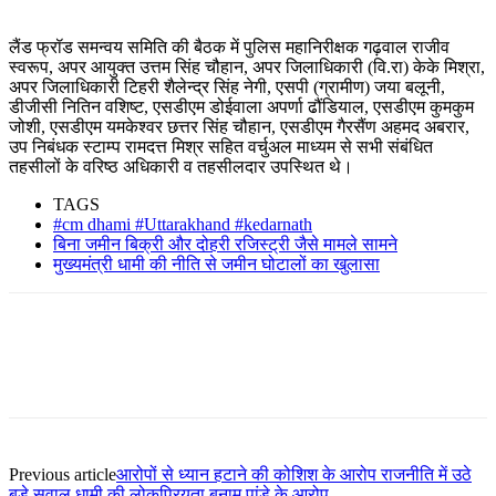
लैंड फ्रॉड समन्वय समिति की बैठक में पुलिस महानिरीक्षक गढ़वाल राजीव
स्वरूप, अपर आयुक्त उत्तम सिंह चौहान, अपर जिलाधिकारी (वि.रा) केके मिश्रा,
अपर जिलाधिकारी टिहरी शैलेन्द्र सिंह नेगी, एसपी (ग्रामीण) जया बलूनी,
डीजीसी नितिन वशिष्ट, एसडीएम डोईवाला अपर्णा ढौंडियाल, एसडीएम कुमकुम
जोशी, एसडीएम यमकेश्वर छत्तर सिंह चौहान, एसडीएम गैरसैंण अहमद अबरार,
उप निबंधक स्टाम्प रामदत्त मिश्र सहित वर्चुअल माध्यम से सभी संबंधित
तहसीलों के वरिष्ठ अधिकारी व तहसीलदार उपस्थित थे।
TAGS
#cm dhami #Uttarakhand #kedarnath
बिना जमीन बिक्री और दोहरी रजिस्ट्री जैसे मामले सामने
मुख्यमंत्री धामी की नीति से जमीन घोटालों का खुलासा
Previous article
आरोपों से ध्यान हटाने की कोशिश के आरोप राजनीति में उठे
बड़े सवाल धामी की लोकप्रियता बनाम पांडे के आरोप