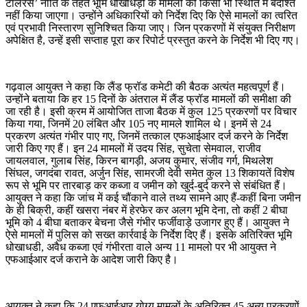
टॉलरेंस’ नीति के तहत भूमि धोखाधड़ी के मामलों को किसी भी स्थिति में बर्दाश्त
नहीं किया जाएगा। उन्होंने अधिकारियों को निर्देश दिए कि ऐसे मामलों का त्वरित
एवं प्रभावी निस्तारण सुनिश्चित किया जाए। जिन प्रकरणों में संयुक्त निरीक्षण
अपेक्षित है, उन्हें इसी सप्ताह पूरा कर रिपोर्ट प्रस्तुत करने के निर्देश भी दिए गए।
गढ़वाल आयुक्त ने कहा कि लैंड फ्रॉड कमेटी की बैठक अत्यंत महत्वपूर्ण हैं।
उन्होंने बताया कि हर 15 दिनों के अंतराल में लैंड फ्रॉड मामलों की समीक्षा की
जा रही है। इसी क्रम में आयोजित ताजा बैठक में कुल 125 प्रकरणों पर विचार
किया गया, जिनमें 20 लंबित और 105 नए मामले शामिल थे। इनमें से 24
प्रकरण अत्यंत गंभीर पाए गए, जिनमें तत्काल एफआईआर दर्ज करने के निर्देश
जारी किए गए हैं। इन 24 मामलों में उदय सिंह, सुचेता सेमवाल, राजीव
जायलवाल, गुलाब सिंह, किरन बागड़ी, अजय कुमार, संजीव गर्ग, मिथलेश
सिंघल, जगदंबा रावत, अर्जुन सिंह, सामरजी देवी समेत कुल 13 शिकायतें विशेष
रूप से भूमि पर तारबाड़ कर कब्जा व जमीन को खुर्द-बुर्द करने से संबंधित हैं।
आयुक्त ने कहा कि जांच में कई चौंकाने वाले तथ्य सामने आए हैं-कहीं बिना जमीन
के ही बिक्री, कहीं खसरा नंबर में हेरफेर कर अलग भूमि देना, तो कहीं 2 बीघा
भूमि को 4 बीघा बताकर बेचना जैसे गंभीर फर्जीवाड़े उजागर हुए हैं। आयुक्त ने
ऐसे मामलों में पुलिस को सख्त कार्रवाई के निर्देश दिए हैं। इसके अतिरिक्त भूमि
धोखाधडी, अवैध कब्जा एवं गंभीरता वाले अन्य 11 मामलो पर भी आयुक्त ने
एफआईआर दर्ज कराने के आदेश जारी किए है।
आयुक्त ने कहा कि 24 एफआईआर योग्य मामलों के अतिरिक्त 45 अन्य प्रकरणों