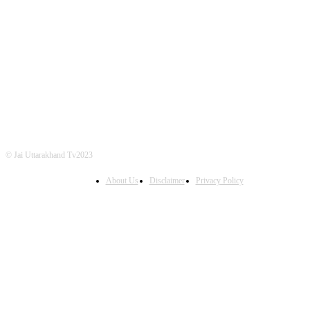
FOLLOW US
© Jai Uttarakhand Tv2023
About Us
Disclaimer
Privacy Policy