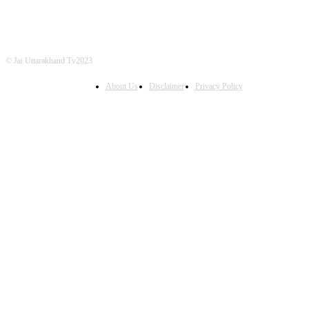
© Jai Uttarakhand Tv2023
About Us
Disclaimer
Privacy Policy