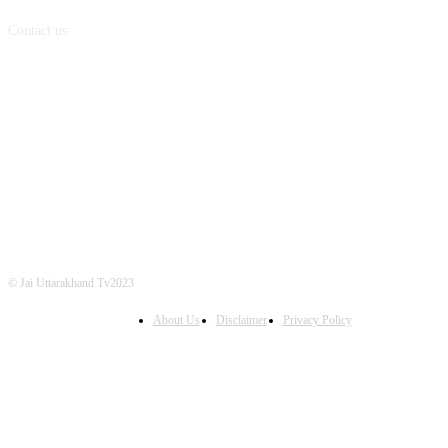
Contact us:
info@jaiuttarakhandtv.com
FOLLOW US
© Jai Uttarakhand Tv2023
About Us
Disclaimer
Privacy Policy